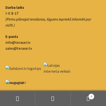
Darba laiks
I-V: 8-17
(Pirms plānojat ierašanos, lūgums iepriekš informēt par
vizīti.)
E-pasts
info@terasei.lv
sales@terasei.lv
www.gudrie
m.lv/atrie-
krediti
0
Meklēt:
Meklēt