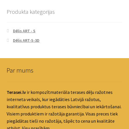
Produkta kategorijas
Dēlis ART - S
Dēlis ART-S-3D
Par mums
Terasei.lv
ir kompozītmateriāla terases dēļu ražotnes
interneta veikals, kur iegādāties Latvijā ražotus,
kvalitatīvus produktus terases būvniecībai un iekārtošanai.
Visiem produktiem ir ražotāja garantija. Visas preces tiek
piegādātas tieši no ražotāja, tāpēc to cena un kvalitāte
atbilst Jūsu prasībām.