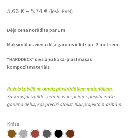
5.66
€
–
5.74
€
(iesk. PVN)
Dēļa cena norādīta par 1 m
Maksimālais viena dēļa garums ir līdz pat 3 metriem
“HARDDECK” divslāņu koka-plastmasas
kompozītmateriāls
Ražots Latvijā no otrreiz pārstrādātiem materiāliem.
Saskaņojot izpildes termiņus, iespējams pasūtīt īpaša
garuma dēļus, kas precīzi atbilst Jūsu projekta prasībām.
Krāsa