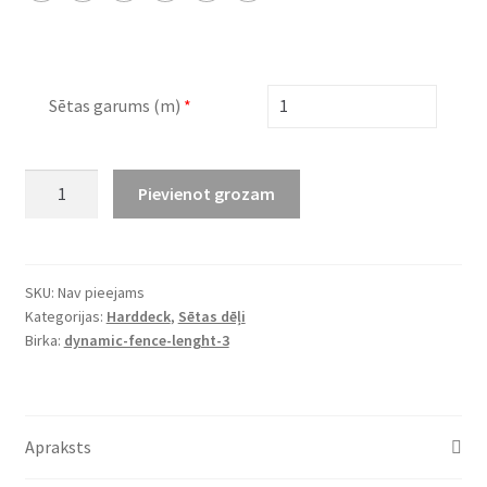
Sētas garums (m)
*
WPC
Pievienot grozam
sētas
dēlis
HARDDECK-
S-
SKU:
Nav pieejams
Kategorijas:
Harddeck
,
Sētas dēļi
3D
Birka:
dynamic-fence-lenght-3
(140x12mm)
daudzums
Apraksts