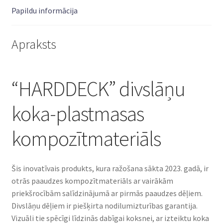
Papildu informācija
Apraksts
“HARDDECK” divslāņu
koka-plastmasas
kompozītmateriāls
Šis inovatīvais produkts, kura ražošana sākta 2023. gadā, ir
otrās paaudzes kompozītmateriāls ar vairākām
priekšrocībām salīdzinājumā ar pirmās paaudzes dēļiem.
Divslāņu dēļiem ir piešķirta nodilumizturības garantija.
Vizuāli tie spēcīgi līdzinās dabīgai koksnei, ar izteiktu koka