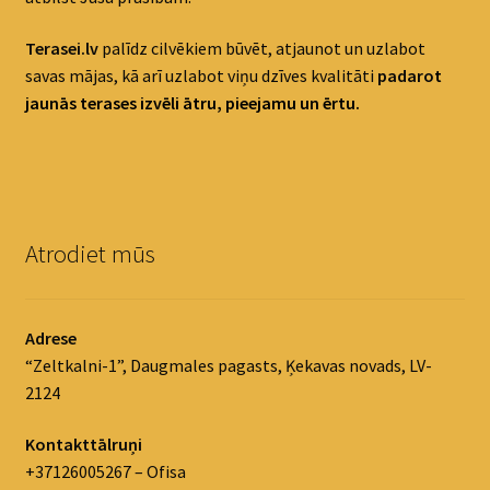
Terasei.lv
palīdz cilvēkiem būvēt, atjaunot un uzlabot
savas mājas, kā arī uzlabot viņu dzīves kvalitāti
padaro
t
jaunās terases izvēli ātru, pieejamu un ērtu.
Atrodiet mūs
Adrese
“Zeltkalni-1”, Daugmales pagasts, Ķekavas novads, LV-
2124
Kontakttālruņi
+37126005267 – Ofisa