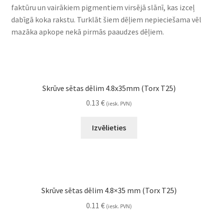
faktūru un vairākiem pigmentiem virsējā slānī, kas izceļ
dabīgā koka rakstu. Turklāt šiem dēļiem nepieciešama vēl
mazāka apkope nekā pirmās paaudzes dēļiem.
Skrūve sētas dēlim 4.8x35mm (Torx T25)
0.13
€
(iesk. PVN)
Izvēlieties
Skrūve sētas dēlim 4.8×35 mm (Torx T25)
0.11
€
(iesk. PVN)