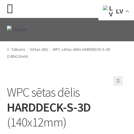
LV
Skip
Skip
to
to
navigation
content
Sākums
Sētas dēļi
WPC sētas dēlis HARDDECK-S-3D
(140x12mm)
WPC sētas dēlis
🔍
HARDDECK-S-3D
(140x12mm)