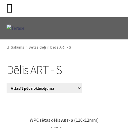
Skip
Skip
to
to
navigation
content
Sākums
Sētas dēļi
Dēlis ART - S
Dēlis ART - S
WPC sētas dēlis
ART-S
(116x12mm)