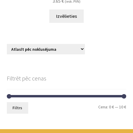
3.65
€
(iesk. PVN)
Izvēlieties
Filtrēt pēc cenas
Cena:
0 €
—
10 €
Filtrs