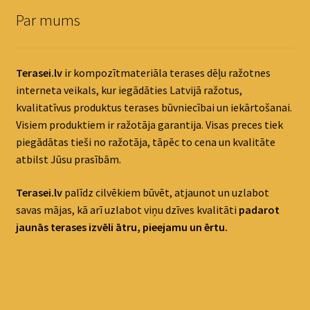
Par mums
Terasei.lv
ir kompozītmateriāla terases dēļu ražotnes
interneta veikals, kur iegādāties Latvijā ražotus,
kvalitatīvus produktus terases būvniecībai un iekārtošanai.
Visiem produktiem ir ražotāja garantija. Visas preces tiek
piegādātas tieši no ražotāja, tāpēc to cena un kvalitāte
atbilst Jūsu prasībām.
Terasei.lv
palīdz cilvēkiem būvēt, atjaunot un uzlabot
savas mājas, kā arī uzlabot viņu dzīves kvalitāti
padaro
t
jaunās terases izvēli ātru, pieejamu un ērtu.