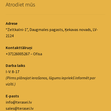
Atrodiet mūs
Adrese
“Zeltkalni-1”, Daugmales pagasts, Ķekavas novads, LV-
2124
Kontakttālruņi
+37126005267 – Ofisa
Darba laiks
I-V: 8-17
(Pirms plānojat ierašanos, lūgums iepriekš informēt par
vizīti.)
E-pasts
info@terasei.lv
sales@terasei.lv