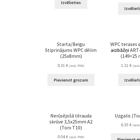
Izvēlieties
Izvēliet
Starta/Beigu
WPC terases
Stiprinājums WPC dēlim
aizbāžņi
ART-
(25x8mm)
(149×25
0.31
€
1.21
€
(iesk. PVN)
(iesk
Pievienot grozam
Izvēliet
Nerūsējošā tērauda
Uzgalis (To
skrūve 3,5x25mm A2
6.35
€
(iesk
(Torx T10)
0.04
€
(iesk. PVN)
Pievienot 