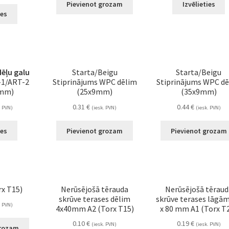
Pievienot grozam
Izvēlieties
ies
dēļu galu
Starta/Beigu
Starta/Beigu
1/ART-2
Stiprinājums WPC dēlim
Stiprinājums WPC d
 mm)
(25x9mm)
(35x9mm)
0.31
€
0.44
€
. PVN)
(iesk. PVN)
(iesk. PVN)
ies
Pievienot grozam
Pievienot grozam
rx T15)
Nerūsējošā tērauda
Nerūsējošā tēraud
skrūve terases dēlim
skrūve terases lāgām
. PVN)
4x40mm A2 (Torx T15)
x 80 mm A1 (Torx T
0.10
€
0.19
€
(iesk. PVN)
(iesk. PVN)
grozam