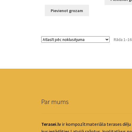
Pievienot grozam
Rāda 1–16
Par mums
Terasei.lv
ir kompozītmateriāla terases dēļu 
kur iegādāties Latvijā ražotus, kvalitatīvus p