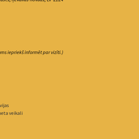
ms iepriekš informēt par vizīti.)