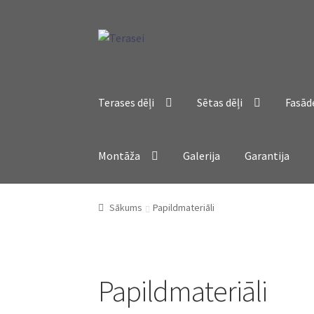
Skip
Skip
to
to
navigation
content
Terases dēļi
Sētas dēļi
Fasād
Montāža
Galerija
Garantija
Sākums
Papildmateriāli
Papildmateriāli