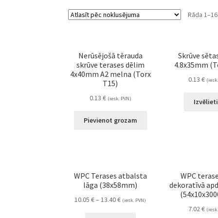
Rāda 1–16
Nerūsējošā tērauda
Skrūve sēta
skrūve terases dēlim
4.8x35mm (T
4x40mm A2 melna (Torx
0.13
€
(iesk
T15)
0.13
€
(iesk. PVN)
Izvēliet
Pievienot grozam
WPC Terases atbalsta
WPC terase
lāga (38x58mm)
dekoratīvā apd
(54x10x30
10.05
€
–
13.40
€
(iesk. PVN)
7.02
€
(iesk