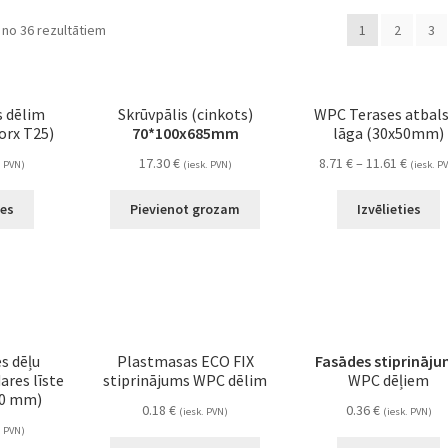
 no 36 rezultātiem
1
2
3
s dēlim
Skrūvpālis (cinkots)
WPC Terases atbal
orx T25)
70*100x685mm
lāga (30x50mm)
17.30
€
8.71
€
–
11.61
€
. PVN)
(iesk. PVN)
(iesk. P
ies
Pievienot grozam
Izvēlieties
s dēļu
Plastmasas ECO FIX
Fasādes stiprināju
ares līste
stiprinājums WPC dēlim
WPC dēļiem
00 mm)
0.18
€
0.36
€
(iesk. PVN)
(iesk. PVN)
. PVN)