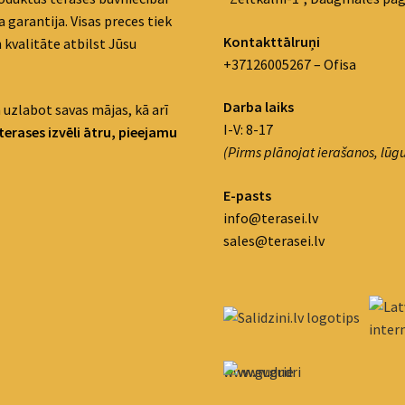
 garantija. Visas preces tiek
Kontakttālruņi
 kvalitāte atbilst Jūsu
+37126005267 – Ofisa
Darba laiks
 uzlabot savas mājas, kā arī
I-V: 8-17
terases izvēli ātru, pieejamu
(Pirms plānojat ierašanos, lūgu
E-pasts
info@terasei.lv
sales@terasei.lv
www.gudrie
m.lv/atrie-