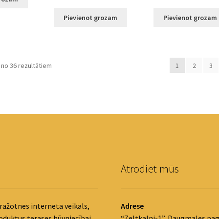
Pievienot grozam
Pievienot grozam
 no 36 rezultātiem
1
2
3
Atrodiet mūs
ražotnes interneta veikals,
Adrese
roduktus terases būvniecībai
“Zeltkalni-1”, Daugmales pag