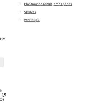
Plastmasas regulējamās pēdas
Skrūves
WPC Klipši
ēlim
a
 4,5
20)