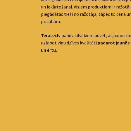
un iekārtošanai. Visiem produktiem ir ražotāja
piegādātas tieši no ražotāja, tāpēc to cena un
prasībām.
Terasei.lv
palīdz cilvēkiem būvēt, atjaunot un
uzlabot viņu dzīves kvalitāti
padaro
t jaunās 
un ērtu.