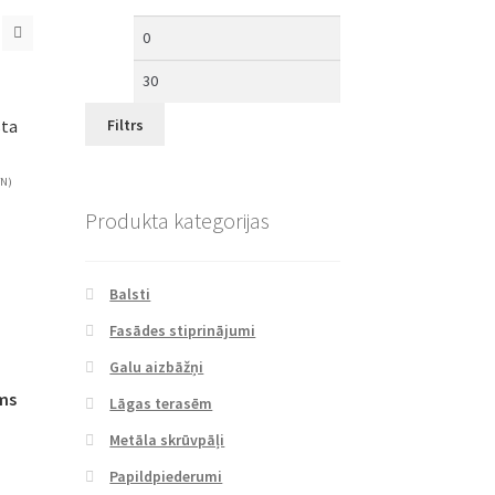
Filtrs
sta
VN)
Produkta kategorijas
Balsti
Fasādes stiprinājumi
Galu aizbāžņi
ms
Lāgas terasēm
Metāla skrūvpāļi
Papildpiederumi