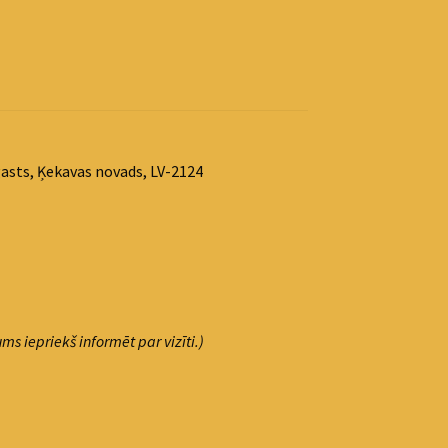
asts, Ķekavas novads, LV-2124
ms iepriekš informēt par vizīti.)