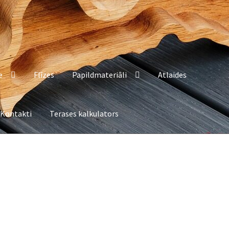
e
Flīzes
Papildmateriāli
Atlaides
Kontakti
Terases kalkulators