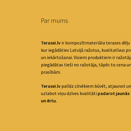
Par mums
Terasei.lv
ir kompozītmateriāla terases dēļu 
kur iegādāties Latvijā ražotus, kvalitatīvus p
un iekārtošanai. Visiem produktiem ir ražotāja
piegādātas tieši no ražotāja, tāpēc to cena un
prasībām.
Terasei.lv
palīdz cilvēkiem būvēt, atjaunot un
uzlabot viņu dzīves kvalitāti
padaro
t jaunās 
un ērtu.