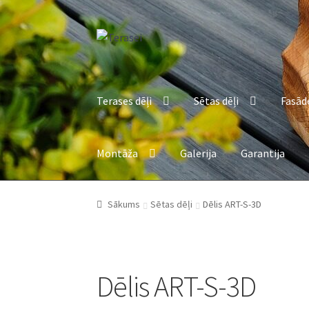
Skip
Skip
to
to
navigation
content
Terases dēļi
Sētas dēļi
Fasād
Montāža
Galerija
Garantija
Sākums
Sētas dēļi
Dēlis ART-S-3D
Dēlis ART-S-3D