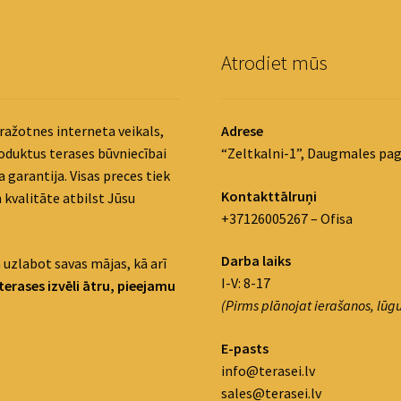
Atrodiet mūs
ražotnes interneta veikals,
Adrese
roduktus terases būvniecībai
“Zeltkalni-1”, Daugmales pag
 garantija. Visas preces tiek
Kontakttālruņi
 kvalitāte atbilst Jūsu
+37126005267 – Ofisa
Darba laiks
 uzlabot savas mājas, kā arī
I-V: 8-17
terases izvēli ātru, pieejamu
(Pirms plānojat ierašanos, lūgu
E-pasts
info@terasei.lv
sales@terasei.lv