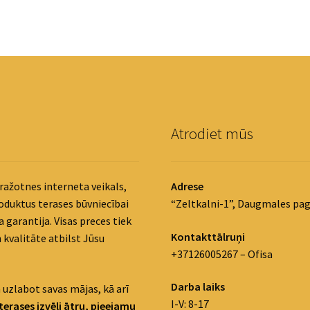
Atrodiet mūs
ražotnes interneta veikals,
Adrese
roduktus terases būvniecībai
“Zeltkalni-1”, Daugmales pag
 garantija. Visas preces tiek
Kontakttālruņi
 kvalitāte atbilst Jūsu
+37126005267 – Ofisa
Darba laiks
 uzlabot savas mājas, kā arī
I-V: 8-17
terases izvēli ātru, pieejamu