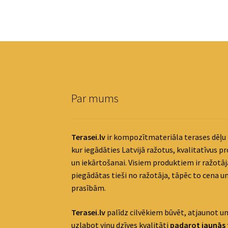
Par mums
Terasei.lv
ir kompozītmateriāla terases dēļu 
kur iegādāties Latvijā ražotus, kvalitatīvus p
un iekārtošanai. Visiem produktiem ir ražotāja
piegādātas tieši no ražotāja, tāpēc to cena un
prasībām.
Terasei.lv
palīdz cilvēkiem būvēt, atjaunot un
uzlabot viņu dzīves kvalitāti
padaro
t jaunās 