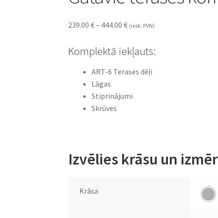
239.00
€
–
444.00
€
(iesk. PVN)
Komplektā iekļauts:
ART-6 Terases dēļi
Lāgas
Stiprinājumi
Skrūves
Izvēlies krāsu un izmē
Krāsa