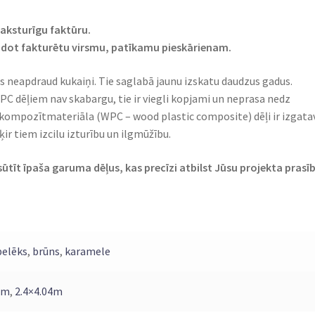
aksturīgu faktūru.
dot fakturētu virsmu, patīkamu pieskārienam.
s neapdraud kukaiņi. Tie saglabā jaunu izskatu daudzus gadus.
PC dēļiem nav skabargu, tie ir viegli kopjami un neprasa nedz
kompozītmateriāla (WPC – wood plastic composite) dēļi ir izgata
r tiem izcilu izturību un ilgmūžību.
ūtīt īpaša garuma dēļus, kas precīzi atbilst Jūsu projekta prasī
pelēks
,
brūns
,
karamele
3m
,
2.4×4.04m