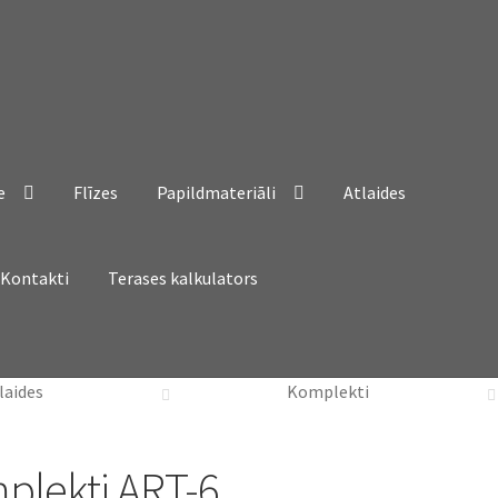
e
Flīzes
Papildmateriāli
Atlaides
Kontakti
Terases kalkulators
laides
Komplekti
mplekti ART-6