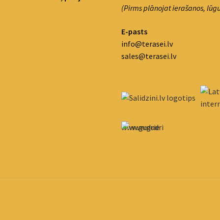
(Pirms plānojat ierašanos, lūgu
E-pasts
info@terasei.lv
sales@terasei.lv
www.gudrie
m.lv/atrie-
krediti