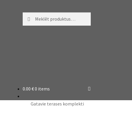
Meklēt:
Meklēt
0.00
€
0 items
Gatavie terases komplekti