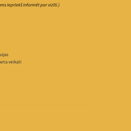
ms iepriekš informēt par vizīti.)