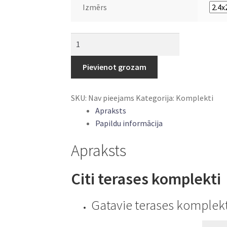
Izmērs
Gatavie
terases
komplekti
Pievienot grozam
ART-
6
SKU:
Nav pieejams
Kategorija:
Komplekti
daudzums
Apraksts
Papildu informācija
Apraksts
Citi terases komplekti
Gatavie terases komplekt