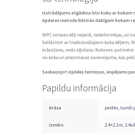
Izstrādājums atgādina īstu koku ar kokam r
Apdares metode līdzinās dabīgam kokam ra
WPC terases dēļi nepelē, nedeformējas, un to
Salīdzinot ar tradicionālajiem koka dēļiem, W
krāsošanu, nedz eļļošanu. Koksnes-polimēra 
no koka un plastmasas savienojuma, kas piešķi
Saskaņojot izpildes termiņus, iespējams pas
Papildu informācija
Krāsa
pelēks
,
tumši 
Izmērs
2.4×2.1m
,
2.4x