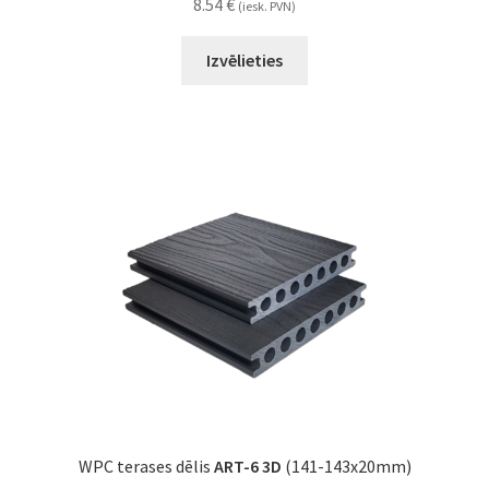
8.54
€
(iesk. PVN)
Izvēlieties
WPC terases dēlis
ART-6 3D
(141-143x20mm)