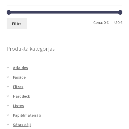
Cena:
0 €
—
450 €
Filtrs
Produkta kategorijas
Atlaides
Fasāde
Flīzes
Harddeck
Līstes
Papildmateriāli
Sētas dēļi