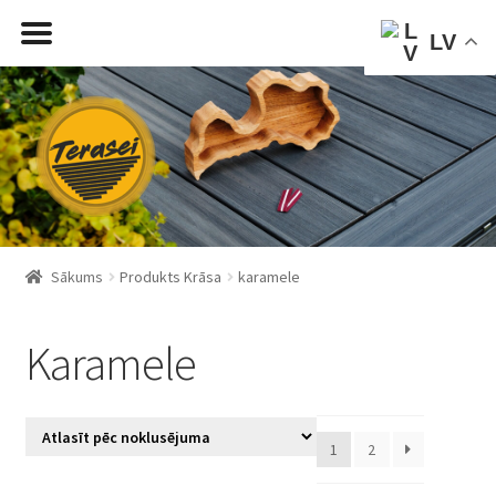
LV
Skip
Skip
to
to
navigation
content
Sākums
Produkts Krāsa
karamele
Karamele
1
2