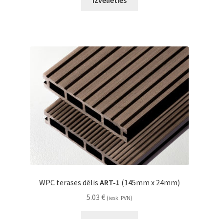
Izvēlieties
WPC terases dēlis
ART-1
(145mm x 24mm)
5.03
€
(iesk. PVN)