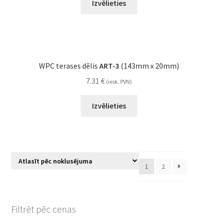
Izvēlieties
WPC terases dēlis
ART-3
(143mm x 20mm)
7.31
€
(iesk. PVN)
Izvēlieties
1
2
Filtrēt pēc cenas