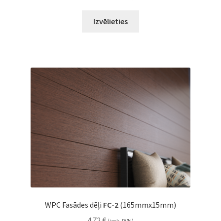
Izvēlieties
WPC Fasādes dēļi
FC-2
(165mmx15mm)
4.72
€
(iesk. PVN)