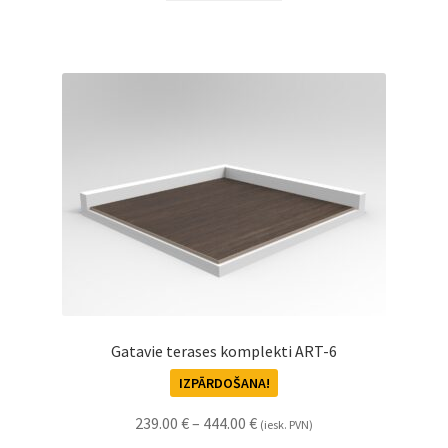
Gatavie terases komplekti ART-6
IZPĀRDOŠANA!
239.00
€
–
444.00
€
(iesk. PVN)