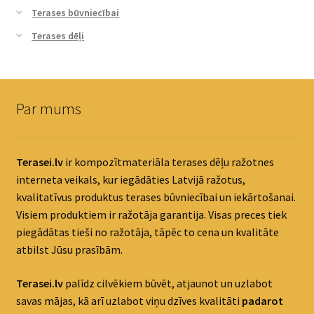
Terases būvniecībai
Terases dēļi
Par mums
Terasei.lv
ir kompozītmateriāla terases dēļu ražotnes
interneta veikals, kur iegādāties Latvijā ražotus,
kvalitatīvus produktus terases būvniecībai un iekārtošanai.
Visiem produktiem ir ražotāja garantija. Visas preces tiek
piegādātas tieši no ražotāja, tāpēc to cena un kvalitāte
atbilst Jūsu prasībām.
Terasei.lv
palīdz cilvēkiem būvēt, atjaunot un uzlabot
savas mājas, kā arī uzlabot viņu dzīves kvalitāti
padaro
t