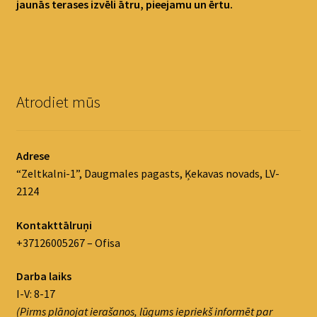
jaunās terases izvēli ātru, pieejamu un ērtu.
Atrodiet mūs
Adrese
“Zeltkalni-1”, Daugmales pagasts, Ķekavas novads, LV-
2124
Kontakttālruņi
+37126005267 – Ofisa
Darba laiks
I-V: 8-17
(Pirms plānojat ierašanos, lūgums iepriekš informēt par