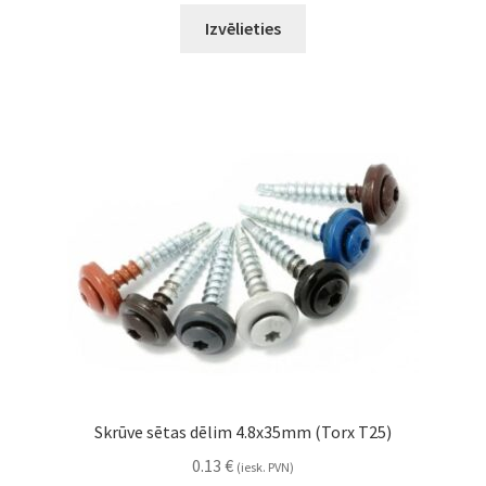
Izvēlieties
Skrūve sētas dēlim 4.8x35mm (Torx T25)
0.13
€
(iesk. PVN)