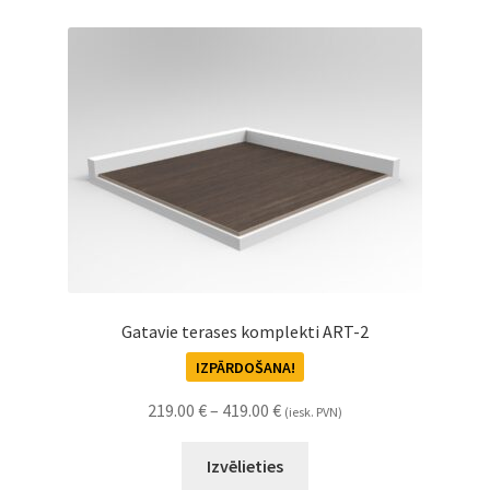
Gatavie terases komplekti ART-2
IZPĀRDOŠANA!
219.00
€
–
419.00
€
(iesk. PVN)
Izvēlieties