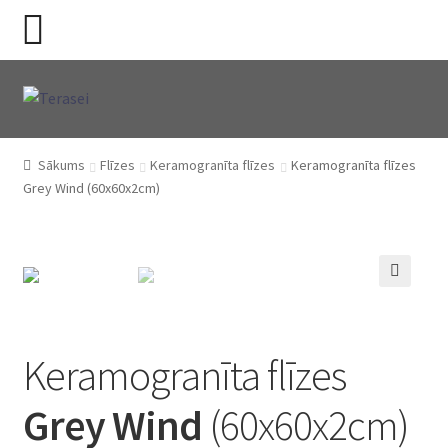
Skip
Skip
to
to
navigation
content
Sākums
Flīzes
Keramogranīta flīzes
Keramogranīta flīzes
Grey Wind (60x60x2cm)
🔍
Keramogranīta flīzes
Grey Wind
(60x60x2cm)