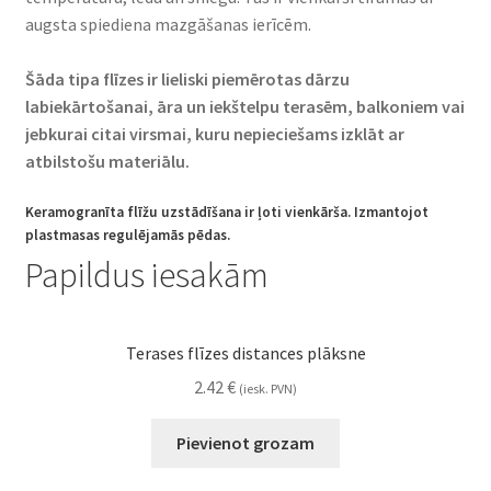
augsta spiediena mazgāšanas ierīcēm.
Šāda tipa flīzes ir lieliski piemērotas dārzu
labiekārtošanai, āra un iekštelpu terasēm, balkoniem vai
jebkurai citai virsmai, kuru nepieciešams izklāt ar
atbilstošu materiālu.
Keramogranīta flīžu uzstādīšana ir ļoti vienkārša. Izmantojot
plastmasas regulējamās pēdas.
Papildus iesakām
Terases flīzes distances plāksne
2.42
€
(iesk. PVN)
Pievienot grozam