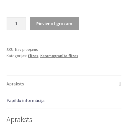
Keramogranīta
Pievienot grozam
flīzes
Grey
Wind
(60x60x2cm)
SKU:
Nav pieejams
Kategorijas:
Flīzes
,
Keramogranīta flīzes
daudzums
Apraksts
Papildu informācija
Apraksts