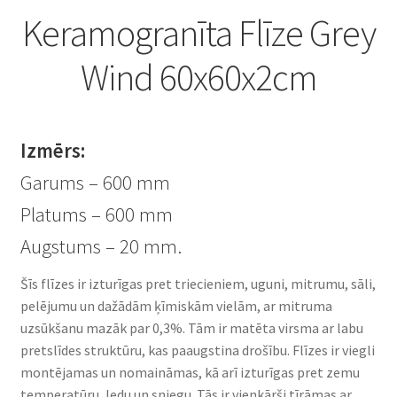
Keramogranīta Flīze Grey
Wind 60x60x2cm
Izmērs:
Garums – 600 mm
Platums – 600 mm
Augstums – 20 mm.
Šīs flīzes ir izturīgas pret triecieniem, uguni, mitrumu, sāli,
pelējumu un dažādām ķīmiskām vielām, ar mitruma
uzsūkšanu mazāk par 0,3%. Tām ir matēta virsma ar labu
pretslīdes struktūru, kas paaugstina drošību. Flīzes ir viegli
montējamas un nomaināmas, kā arī izturīgas pret zemu
temperatūru, ledu un sniegu. Tās ir vienkārši tīrāmas ar