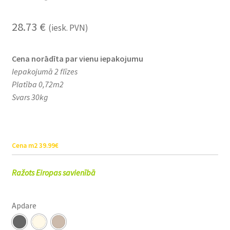
28.73
€
(iesk. PVN)
Cena norādīta par vienu iepakojumu
Iepakojumā 2 flīzes
Platība 0,72m2
Svars 30kg
Cena m2 39.99€
Ražots Eiropas savienībā
Apdare