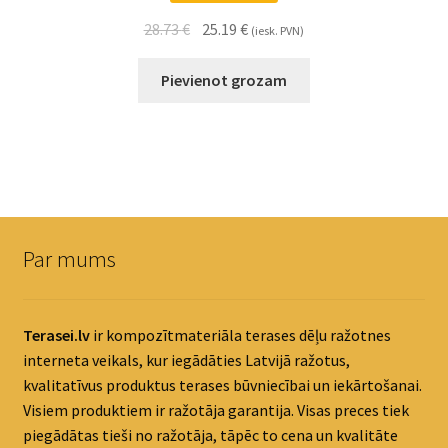
28.73
€
25.19
€
(iesk. PVN)
Pievienot grozam
Par mums
Terasei.lv
ir kompozītmateriāla terases dēļu ražotnes
interneta veikals, kur iegādāties Latvijā ražotus,
kvalitatīvus produktus terases būvniecībai un iekārtošanai.
Visiem produktiem ir ražotāja garantija. Visas preces tiek
piegādātas tieši no ražotāja, tāpēc to cena un kvalitāte