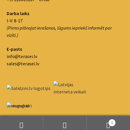
Darba laiks
I-V: 8-17
(Pirms plānojat ierašanos, lūgums iepriekš informēt par
vizīti.)
E-pasts
info@terasei.lv
sales@terasei.lv
www.gudrie
m.lv/atrie-
krediti
0
Meklēt:
Meklēt