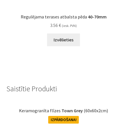
Regulējama terases atbalsta pēda
40-70mm
3.56
€
(iesk. PVN)
Izvēlieties
Saistītie Produkti
Keramogranīta flīzes
Town Grey
(60x60x2cm)
IZPĀRDOŠANA!