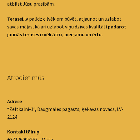
atbilst Jūsu prasībām.
Terasei.lv
palīdz cilvēkiem būvēt, atjaunot un uzlabot
savas mājas, kā arī uzlabot viņu dzīves kvalitāti
padaro
t
jaunās terases izvēli ātru, pieejamu un ērtu.
Atrodiet mūs
Adrese
“Zeltkalni-1”, Daugmales pagasts, Ķekavas novads, LV-
2124
Kontakttālruņi
+37126005267 – Ofisa