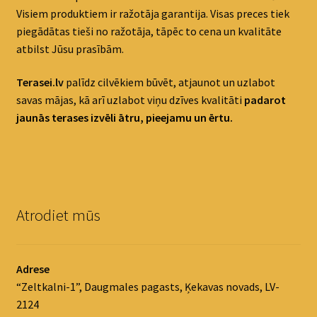
Visiem produktiem ir ražotāja garantija. Visas preces tiek
piegādātas tieši no ražotāja, tāpēc to cena un kvalitāte
atbilst Jūsu prasībām.
Terasei.lv
palīdz cilvēkiem būvēt, atjaunot un uzlabot
savas mājas, kā arī uzlabot viņu dzīves kvalitāti
padaro
t
jaunās terases izvēli ātru, pieejamu un ērtu.
Atrodiet mūs
Adrese
“Zeltkalni-1”, Daugmales pagasts, Ķekavas novads, LV-
2124