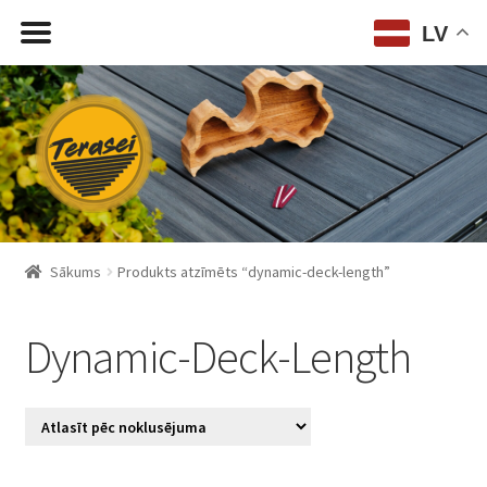
LV
Skip
Skip
to
to
navigation
content
Sākums
Produkts atzīmēts “dynamic-deck-length”
Dynamic-Deck-Length