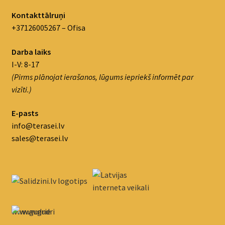
Kontakttālruņi
+37126005267 – Ofisa
Darba laiks
I-V: 8-17
(Pirms plānojat ierašanos, lūgums iepriekš informēt par
vizīti.)
E-pasts
info@terasei.lv
sales@terasei.lv
www.gudrie
m.lv/atrie-