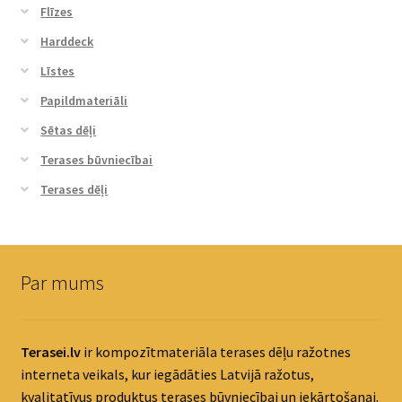
Flīzes
Harddeck
Līstes
Papildmateriāli
Sētas dēļi
Terases būvniecībai
Terases dēļi
Par mums
Terasei.lv
ir kompozītmateriāla terases dēļu ražotnes
interneta veikals, kur iegādāties Latvijā ražotus,
kvalitatīvus produktus terases būvniecībai un iekārtošanai.