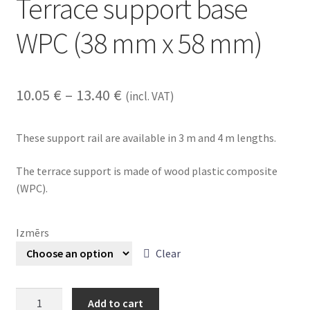
Terrace support base
WPC (38 mm x 58 mm)
10.05
€
–
13.40
€
(incl. VAT)
These support rail are available in 3 m and 4 m lengths.
The terrace support is made of wood plastic composite
(WPC).
Izmērs
Clear
Terrace
Add to cart