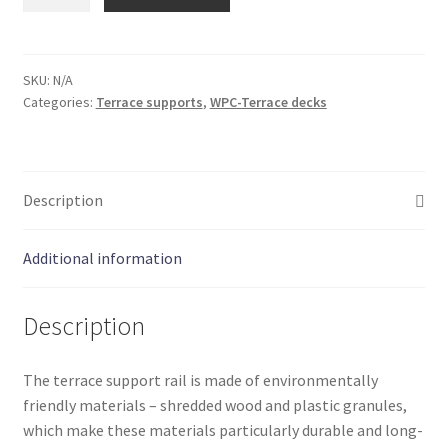
support
base
WPC
(38
SKU:
N/A
Categories:
Terrace supports
,
WPC-Terrace decks
mm
x
58
mm)
Description
quantity
Additional information
Description
The terrace support rail is made of environmentally
friendly materials – shredded wood and plastic granules,
which make these materials particularly durable and long-