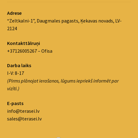
Adrese
“Zeltkalni-1”, Daugmales pagasts, Ķekavas novads, LV-
2124
Kontakttālruņi
+37126005267 – Ofisa
Darba laiks
I-V: 8-17
(Pirms plānojat ierašanos, lūgums iepriekš informēt par
vizīti.)
E-pasts
info@terasei.lv
sales@terasei.lv