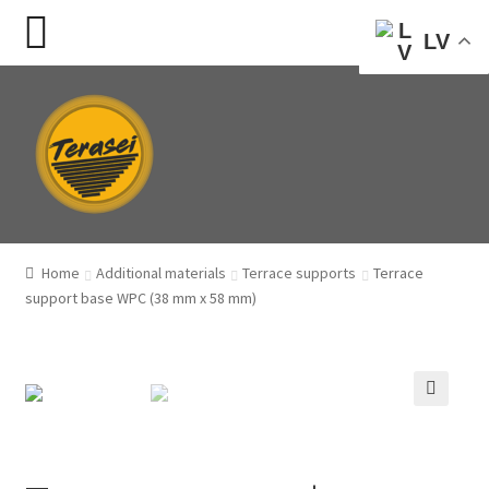
LV
Skip
Skip
to
to
navigation
content
Home
Additional materials
Terrace supports
Terrace
support base WPC (38 mm x 58 mm)
🔍