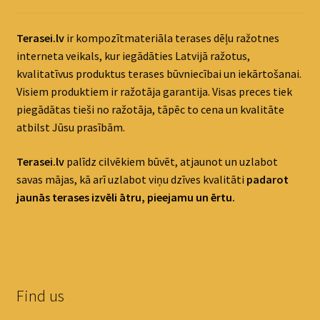
Terasei.lv
ir kompozītmateriāla terases dēļu ražotnes
interneta veikals, kur iegādāties Latvijā ražotus,
kvalitatīvus produktus terases būvniecībai un iekārtošanai.
Visiem produktiem ir ražotāja garantija. Visas preces tiek
piegādātas tieši no ražotāja, tāpēc to cena un kvalitāte
atbilst Jūsu prasībām.
Terasei.lv
palīdz cilvēkiem būvēt, atjaunot un uzlabot
savas mājas, kā arī uzlabot viņu dzīves kvalitāti
padaro
t
jaunās terases izvēli ātru, pieejamu un ērtu.
Find us