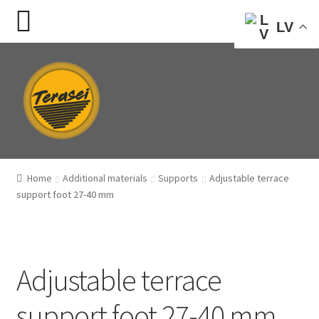
LV
Skip
Skip
to
to
navigation
content
Home
Additional materials
Supports
Adjustable terrace
support foot 27-40 mm
Adjustable terrace
support foot 27-40 mm