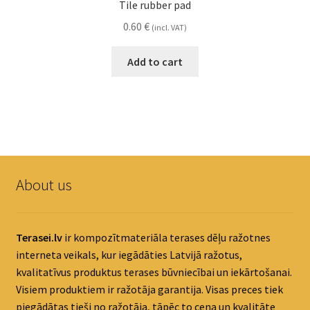
Tile rubber pad
0.60
€
(incl. VAT)
Add to cart
About us
Terasei.lv
ir kompozītmateriāla terases dēļu ražotnes
interneta veikals, kur iegādāties Latvijā ražotus,
kvalitatīvus produktus terases būvniecībai un iekārtošanai.
Visiem produktiem ir ražotāja garantija. Visas preces tiek
piegādātas tieši no ražotāja, tāpēc to cena un kvalitāte