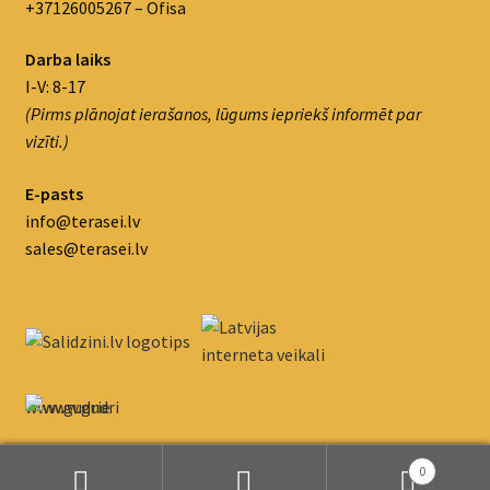
+37126005267 – Ofisa
Darba laiks
I-V: 8-17
(Pirms plānojat ierašanos, lūgums iepriekš informēt par
vizīti.)
E-pasts
info@terasei.lv
sales@terasei.lv
www.gudrie
m.lv/atrie-
krediti
0