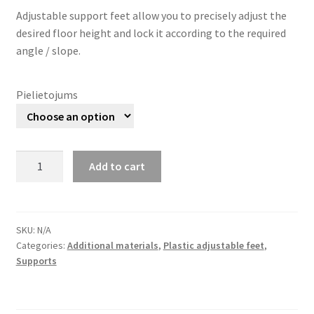
Adjustable support feet allow you to precisely adjust the
desired floor height and lock it according to the required
angle / slope.
Pielietojums
Adjustable
Add to cart
terrace
support
foot
27-
SKU:
N/A
Categories:
Additional materials
,
Plastic adjustable feet
,
40
Supports
mm
quantity