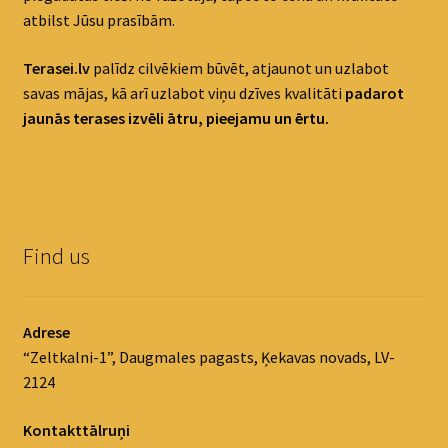
atbilst Jūsu prasībām.
Terasei.lv
palīdz cilvēkiem būvēt, atjaunot un uzlabot
savas mājas, kā arī uzlabot viņu dzīves kvalitāti
padaro
t
jaunās terases izvēli ātru, pieejamu un ērtu.
Find us
Adrese
“Zeltkalni-1”, Daugmales pagasts, Ķekavas novads, LV-
2124
Kontakttālruņi